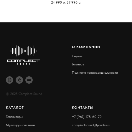
24 990
р.
27 990
р.
О КОМПАНИИ
Сервис
Бизнесу
Политика конфиденциальности
© 2025 Complect Sound
КАТАЛОГ
КОНТАКТЫ
Телевизоры
+7 (967) 178-60-70
Мультирум системы
complectsound@yandex.ru