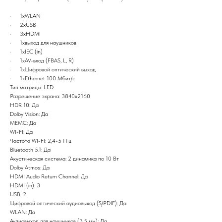
· 1хWLAN
· 2хUSB
· 3xHDMI
· 1xвыход для наушников
· 1хIEC (in)
· 1xAV-вход (FBAS, L, R)
· 1хЦифровой оптический выход
· 1хEthernet 100 Мбит/с
Тип матрицы: LED
Разрешение экрана: 3840х2160
HDR 10: Да
Dolby Vision: Да
MEMC: Да
WI-FI: Да
Частота WI-FI: 2,4-5 ГГц
Bluetooth 5.1: Да
Акустическая система: 2 динамика по 10 Вт
Dolby Atmos: Да
HDMI Audio Return Channel: Да
HDMI (in): 3
USB: 2
Цифровой оптический аудиовыход (S/PDIF): Да
WLAN: Да
Аудиовыход для наушников (3,5 мм): Да