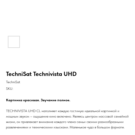
TechniSat Technivista UHD
TechniSat
SKU:
Картинка красивая. Звучание полное.
TECHNIVISTA UHD CL наполняет каждую гостиную идеальной картинкой и
мощным звуком – ощущение кино включено. Являясь центром массовой семейной
жизни, он привлекает внимание каждого члена семьи своими разнообразными
развлечениями и техническими изысками. Маленькое чудо в большом формате.