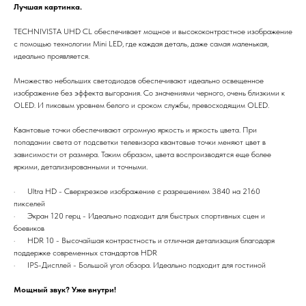
Лучшая картинка.
TECHNIVISTA UHD CL обеспечивает мощное и высококонтрастное изображение
с помощью технологии Mini LED, где каждая деталь, даже самая маленькая,
идеально проявляется.
Множество небольших светодиодов обеспечивают идеально освещенное
изображение без эффекта выгорания. Со значениями черного, очень близкими к
OLED. И пиковым уровнем белого и сроком службы, превосходящим OLED.
Квантовые точки обеспечивают огромную яркость и яркость цвета. При
попадании света от подсветки телевизора квантовые точки меняют цвет в
зависимости от размера. Таким образом, цвета воспроизводятся еще более
яркими, детализированными и точными.
· Ultra HD - Сверхрезкое изображение с разрешением 3840 на 2160
пикселей
· Экран 120 герц - Идеально подходит для быстрых спортивных сцен и
боевиков
· HDR 10 - Высочайшая контрастность и отличная детализация благодаря
поддержке современных стандартов HDR
· IPS-Дисплей - Большой угол обзора. Идеально подходит для гостиной
Мощный звук? Уже внутри!