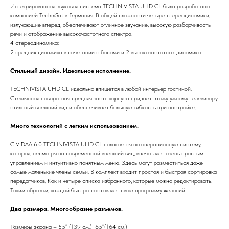
Интегрированная звуковая система TECHNIVISTA UHD CL была разработана
компанией TechniSat в Германия. В общей сложности четыре стереодинамики,
излучающие вперед, обеспечивают отличное звучание, высокую разборчивость
речи и отображение высокочастотного спектра.
4 стереодинамика:
2 средних динамика в сочетании с басами и 2 высокочастотных динамика
Стильный дизайн. Идеальное исполнение.
TECHNIVISTA UHD CL идеально впишется в любой интерьер гостиной.
Стеклянная поворотная средняя часть корпуса придает этому умному телевизору
стильный внешний вид и обеспечивает большую гибкость при настройке.
Много технологий с легким использованием.
С VIDAA 6.0 TECHNIVISTA UHD CL полагается на операционную систему,
которая, несмотря на современный внешний вид, впечатляет очень простым
управлением и интуитивно понятным меню. Здесь могут разместиться даже
самые маленькие члены семьи. В комплект входит простая и быстрая сортировка
передатчиков. Как и четыре списка избранного, которые можно редактировать.
Таким образом, каждый быстро составляет свою программу желаний.
Два размера. Многообразие разъемов.
Размеры экрана – 55” (139 см.) 65’’(164 см.)